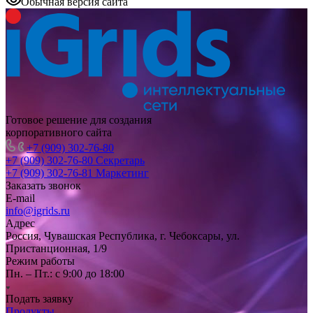
Обычная версия сайта
Готовое решение для создания
корпоративного сайта
+7 (909) 302-76-80
+7 (909) 302-76-80
Секретарь
+7 (909) 302-76-81
Маркетинг
Заказать звонок
E-mail
info@igrids.ru
Адрес
Россия, Чувашская Республика, г. Чебоксары, ул.
Пристанционная, 1/9
Режим работы
Пн. – Пт.: с 9:00 до 18:00
Подать заявку
Продукты