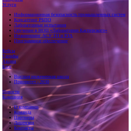
Услуги
Информационная безопасность промышленных систем
Консалтинг РБПО
Лабораторные испытания
Обучение в НОЦ «Лаборатории Касперского»
Инжиниринг АСУ ТП и РЗА
Программное обеспечение
Кейсы
Тарифы
Акции
Блог
Высшая инженерная школа
Приоритет - 2030
Новости
Компания
О компании
Команда
Партнеры
Лицензии
Контакты