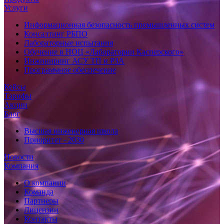
Услуги
Информационная безопасность промышленных систем
Консалтинг РБПО
Лабораторные испытания
Обучение в НОЦ «Лаборатории Касперского»
Инжиниринг АСУ ТП и РЗА
Программное обеспечение
Кейсы
Тарифы
Акции
Блог
Высшая инженерная школа
Приоритет - 2030
Новости
Компания
О компании
Команда
Партнеры
Лицензии
Контакты