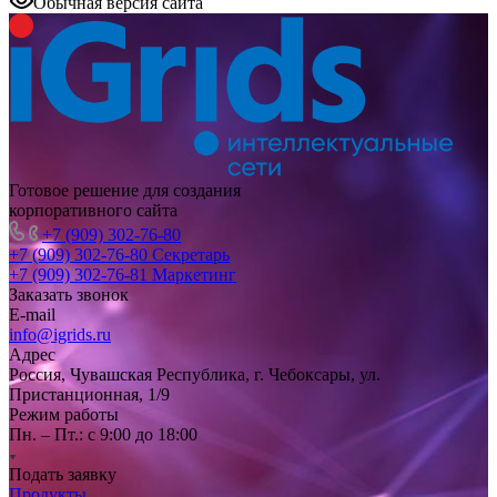
Обычная версия сайта
Готовое решение для создания
корпоративного сайта
+7 (909) 302-76-80
+7 (909) 302-76-80
Секретарь
+7 (909) 302-76-81
Маркетинг
Заказать звонок
E-mail
info@igrids.ru
Адрес
Россия, Чувашская Республика, г. Чебоксары, ул.
Пристанционная, 1/9
Режим работы
Пн. – Пт.: с 9:00 до 18:00
Подать заявку
Продукты