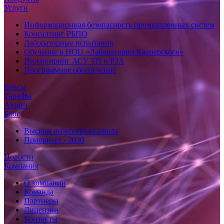
Услуги
Информационная безопасность промышленных систем
Консалтинг РБПО
Лабораторные испытания
Обучение в НОЦ «Лаборатории Касперского»
Инжиниринг АСУ ТП и РЗА
Программное обеспечение
Кейсы
Тарифы
Акции
Блог
Высшая инженерная школа
Приоритет - 2030
Новости
Компания
О компании
Команда
Партнеры
Лицензии
Контакты