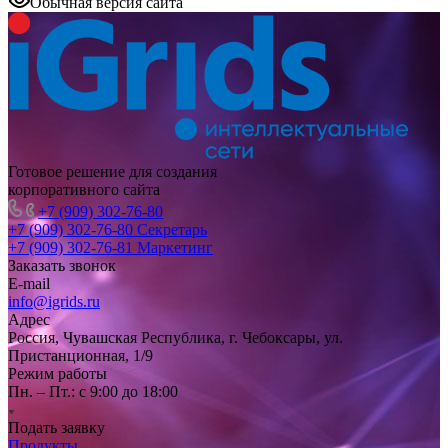
Обычная версия сайта
Готовое решение для создания
корпоративного сайта
+7 (909) 302-76-80
+7 (909) 302-76-80
Секретарь
+7 (909) 302-76-81
Маркетинг
Заказать звонок
E-mail
info@igrids.ru
Адрес
Россия, Чувашская Республика, г. Чебоксары, ул.
Пристанционная, 1/9
Режим работы
Пн. – Пт.: с 9:00 до 18:00
Подать заявку
Продукты