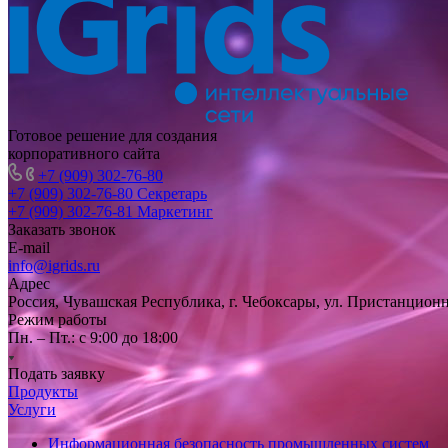
Готовое решение для создания
корпоративного сайта
+7 (909) 302-76-80
+7 (909) 302-76-80
Секретарь
+7 (909) 302-76-81
Маркетинг
Заказать звонок
E-mail
info@igrids.ru
Адрес
Россия, Чувашская Республика, г. Чебоксары, ул. Пристанционн
Режим работы
Пн. – Пт.: с 9:00 до 18:00
Подать заявку
Продукты
Услуги
Информационная безопасность промышленных систем