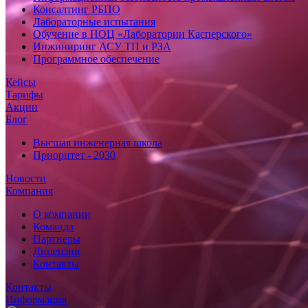
Консалтинг РБПО
Лабораторные испытания
Обучение в НОЦ «Лаборатории Касперского»
Инжиниринг АСУ ТП и РЗА
Программное обеспечение
Кейсы
Тарифы
Акции
Блог
Высшая инженерная школа
Приоритет - 2030
Новости
Компания
О компании
Команда
Партнеры
Лицензии
Контакты
Контакты
Информация