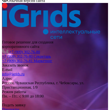
Обычная версия сайта
Готовое решение для создания
корпоративного сайта
+7 (909) 302-76-80
+7 (909) 302-76-80
Секретарь
+7 (909) 302-76-81
Маркетинг
Заказать звонок
E-mail
info@igrids.ru
Адрес
Россия, Чувашская Республика, г. Чебоксары, ул.
Пристанционная, 1/9
Режим работы
Пн. – Пт.: с 9:00 до 18:00
Подать заявку
Продукты