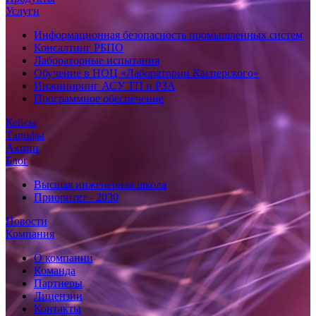
Услуги
Информационная безопасность промышленных систем
Консалтинг РБПО
Лабораторные испытания
Обучение в НОЦ «Лаборатории Касперского»
Инжиниринг АСУ ТП и РЗА
Программное обеспечение
Кейсы
Тарифы
Акции
Блог
Высшая инженерная школа
Приоритет - 2030
Новости
Компания
О компании
Команда
Партнеры
Лицензии
Контакты