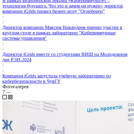
В рамках визионерской лекции «Кибериммунитет –
технология будущего. Что это и зачем он нужен» директор
компании iGrids провел бизнес-игру "Огнеборец"
Директор компании Максим Никандров принял участие в
круглом столе в рамках лаборатории "Кибериммунные
системы управления"
Директор iGrids вместе со студентами ВИШ на Молодежном
дне РЭН-2024
Компания iGrids запустила учебную лабораторию по
кибербезопасности в ЧувГУ
Фотогалерея
7
—