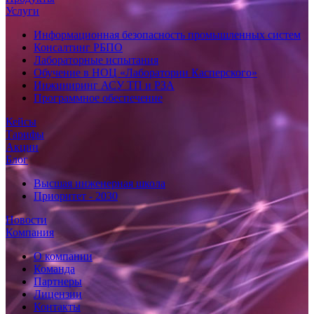
Услуги
Информационная безопасность промышленных систем
Консалтинг РБПО
Лабораторные испытания
Обучение в НОЦ «Лаборатории Касперского»
Инжиниринг АСУ ТП и РЗА
Программное обеспечение
Кейсы
Тарифы
Акции
Блог
Высшая инженерная школа
Приоритет - 2030
Новости
Компания
О компании
Команда
Партнеры
Лицензии
Контакты