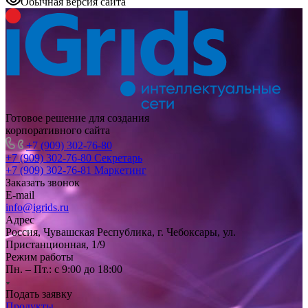
Обычная версия сайта
Готовое решение для создания
корпоративного сайта
+7 (909) 302-76-80
+7 (909) 302-76-80
Секретарь
+7 (909) 302-76-81
Маркетинг
Заказать звонок
E-mail
info@igrids.ru
Адрес
Россия, Чувашская Республика, г. Чебоксары, ул.
Пристанционная, 1/9
Режим работы
Пн. – Пт.: с 9:00 до 18:00
Подать заявку
Продукты